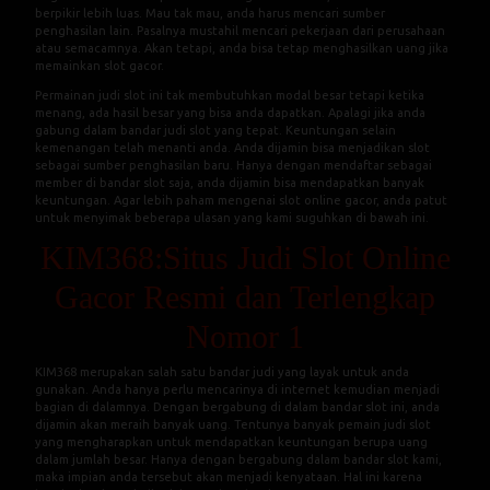
berpikir lebih luas. Mau tak mau, anda harus mencari sumber
penghasilan lain. Pasalnya mustahil mencari pekerjaan dari perusahaan
atau semacamnya. Akan tetapi, anda bisa tetap menghasilkan uang jika
memainkan slot gacor.
Permainan judi slot ini tak membutuhkan modal besar tetapi ketika
menang, ada hasil besar yang bisa anda dapatkan. Apalagi jika anda
gabung dalam bandar judi slot yang tepat. Keuntungan selain
kemenangan telah menanti anda. Anda dijamin bisa menjadikan slot
sebagai sumber penghasilan baru. Hanya dengan mendaftar sebagai
member di bandar slot saja, anda dijamin bisa mendapatkan banyak
keuntungan. Agar lebih paham mengenai slot online gacor, anda patut
untuk menyimak beberapa ulasan yang kami suguhkan di bawah ini.
KIM368:Situs Judi Slot Online
Gacor Resmi dan Terlengkap
Nomor 1
KIM368 merupakan salah satu bandar judi yang layak untuk anda
gunakan. Anda hanya perlu mencarinya di internet kemudian menjadi
bagian di dalamnya. Dengan bergabung di dalam bandar slot ini, anda
dijamin akan meraih banyak uang. Tentunya banyak pemain judi slot
yang mengharapkan untuk mendapatkan keuntungan berupa uang
dalam jumlah besar. Hanya dengan bergabung dalam bandar slot kami,
maka impian anda tersebut akan menjadi kenyataan. Hal ini karena