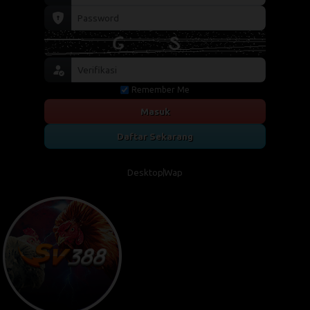
Remember Me
Masuk
Daftar Sekarang
Desktop
Wap