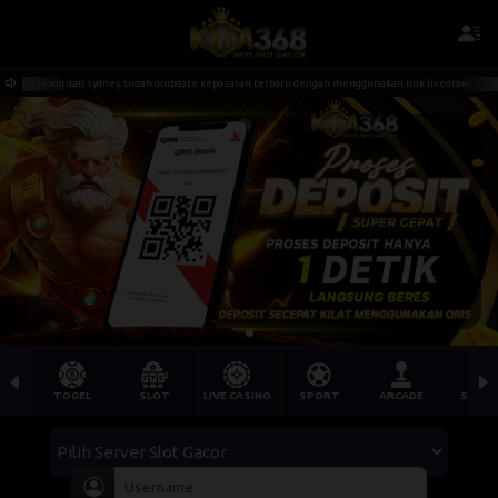
 hongkong dan sydney sudah diupdate kepasaran terbaru dengan menggunakan link livedraw
TOGEL
SLOT
LIVE CASINO
SPORT
ARCADE
SABU