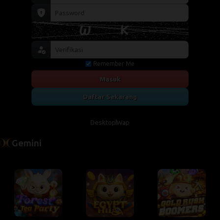
Remember Me
Masuk
Daftar Sekarang
Desktop
Wap
Gemini