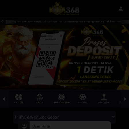
g dan sydney sudah diupdate kepasaran terbaru dengan menggunakan link livedraw
TOGEL
SLOT
LIVE CASINO
SPORT
ARCADE
SABU