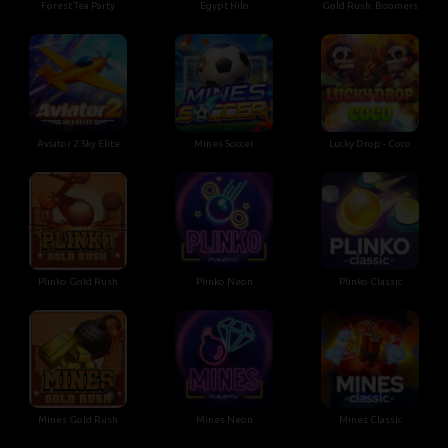
Forest Tea Party
Egypt Hilo
Gold Rush: Boomers
Aviator 2 Sky Elite
Mines Soccer
Lucky Drop - Coco
Plinko Gold Rush
Plinko Neon
Plinko Classic
Mines Gold Rush
Mines Neon
Mines Classic