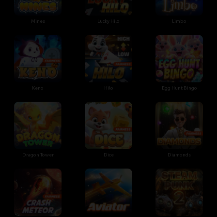
Mines
Lucky Hilo
Limbo
Keno
Hilo
Egg Hunt Bingo
Dragon Tower
Dice
Diamonds