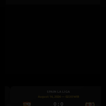
SPAIN LA LIGA
August 16, 2026 — 02:30 WIB
0 : 0